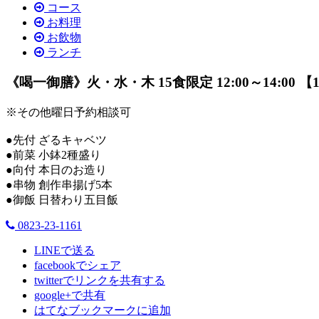
コース
お料理
お飲物
ランチ
《喝一御膳》火・水・木 15食限定 12:00～14:00 【
※その他曜日予約相談可
●先付 ざるキャベツ
●前菜 小鉢2種盛り
●向付 本日のお造り
●串物 創作串揚げ5本
●御飯 日替わり五目飯
0823-23-1161
LINEで送る
facebookでシェア
twitterでリンクを共有する
google+で共有
はてなブックマークに追加